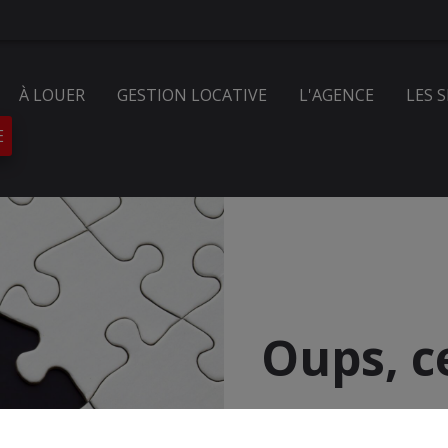
À LOUER
GESTION LOCATIVE
L'AGENCE
LES 
E
Oups, c