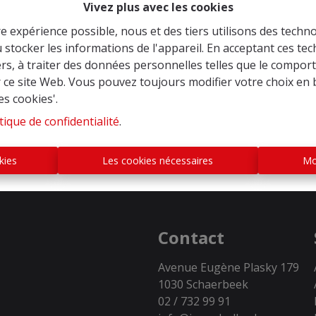
Vivez plus avec les cookies
re expérience possible, nous et des tiers utilisons des techno
 stocker les informations de l'appareil. En acceptant ces te
tiers, à traiter des données personnelles telles que le compo
À Vend
r ce site Web. Vous pouvez toujours modifier votre choix en 
es cookies'.
tique de confidentialité
.
kies
Les cookies nécessaires
Mo
Contact
Avenue Eugène Plasky 179
1030 Schaerbeek
02 / 732 99 91