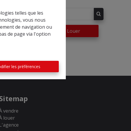
logies telles que les
chnologies, vous nous
rtement de navigation ou
re
À Louer
bas de page via l'option
difier les préférences
Sitemap
À vendre
À louer
L'agence