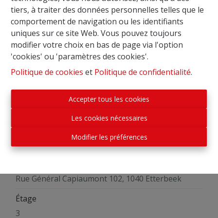
Renseignements légaux,...) A proximité immédiate
tiers, à traiter des données personnelles telles que le
de toutes les facilités, commerces, et transports.
comportement de navigation ou les identifiants
Infos et visites: bd@immobollen.be.
uniques sur ce site Web. Vous pouvez toujours
modifier votre choix en bas de page via l'option
'cookies' ou 'paramètres des cookies'.
Politique de cookies
et
Politique de confidentialité
.
Partager
Accepter tous les cookies
Les cookies nécessaires
Modifier les préférences
Général
Adresse
Rue Général Capiaumont 102, 1040 Etterbeek
Étage
3