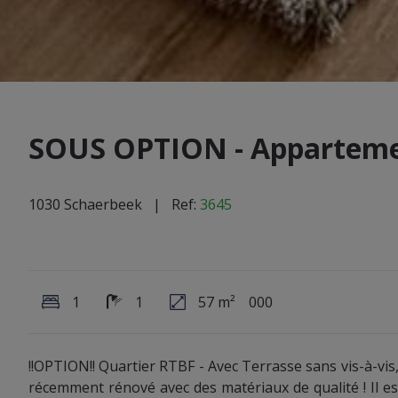
SOUS OPTION - Appartem
1030 Schaerbeek
| Ref:
3645
1
1
57 m²
0
0
0
!!OPTION!! Quartier RTBF - Avec Terrasse sans vis-à-v
récemment rénové avec des matériaux de qualité ! Il 