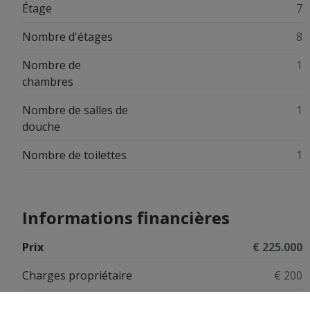
Étage
7
Nombre d'étages
8
Nombre de
1
chambres
Nombre de salles de
1
douche
Nombre de toilettes
1
Informations financières
Prix
€ 225.000
Charges propriétaire
€ 200
Prix total
€ 225.000