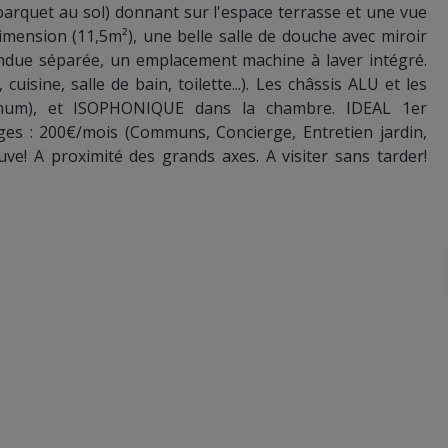
(parquet au sol) donnant sur l'espace terrasse et une vue
mension (11,5m²), une belle salle de douche avec miroir
pendue séparée, un emplacement machine à laver intégré.
isine, salle de bain, toilette...). Les châssis ALU et les
imum), et ISOPHONIQUE dans la chambre. IDEAL 1er
rges : 200€/mois (Communs, Concierge, Entretien jardin,
e! A proximité des grands axes. A visiter sans tarder!