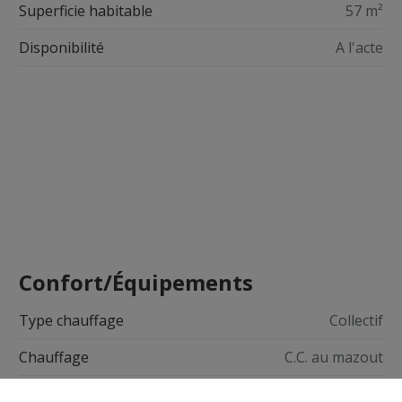
Superficie habitable
57 m²
Disponibilité
A l'acte
Confort/Équipements
Type chauffage
Collectif
Chauffage
C.C. au mazout
Ascenseur
Oui