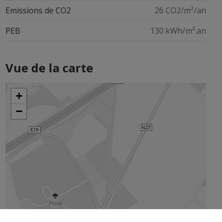
Emissions de CO2
26 CO2/m²/an
PEB
130 kWh/m².an
Vue de la carte