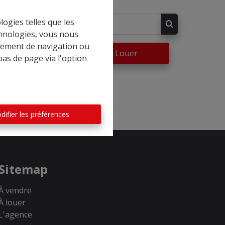
logies telles que les
chnologies, vous nous
rtement de navigation ou
re
À Louer
bas de page via l'option
difier les préférences
Sitemap
À vendre
À louer
L'agence