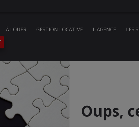
À LOUER
GESTION LOCATIVE
L'AGENCE
LES 
E
Oups, c