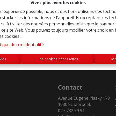
Vivez plus avec les cookies
re expérience possible, nous et des tiers utilisons des techno
 stocker les informations de l'appareil. En acceptant ces te
tiers, à traiter des données personnelles telles que le compo
À Vend
r ce site Web. Vous pouvez toujours modifier votre choix en 
es cookies'.
tique de confidentialité
.
kies
Les cookies nécessaires
Mo
Contact
Avenue Eugène Plasky 179
1030 Schaerbeek
02 / 732 99 91