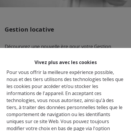
Gestion locative
Décourvrez une nouvelle ère pour votre Gestion
Locative grâce à l'immobilière Bollen & Associés. Grâce
à notre contact avec les propriétaire et les locataires
Vivez plus avec les cookies
depuis plus de 50 ans, nous avons développé une offre
Pour vous offrir la meilleure expérience possible,
unique qui s'adapte à vos besoins, mais aussi à ceux de
nous et des tiers utilisons des technologies telles que
vos futurs locataires.
les cookies pour accéder et/ou stocker les
Être votre collaborateur de confiance est notre priorité.
informations de l'appareil. En acceptant ces
Être le partenaire de vos locataires l'est aussi. Nous
technologies, vous nous autorisez, ainsi qu'à des
cherchons, par notre offre de Gestion Locative, a
tiers, à traiter des données personnelles telles que le
obtenir le meilleur de toutes les parties. Partenariats,
comportement de navigation ou les identifiants
services exclusifs, club Bollen & Co... nos services
uniques sur ce site Web. Vous pouvez toujours
s'adaptent à vos besoins et à vos biens!
modifier votre choix en bas de page via l'option