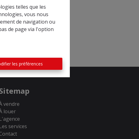
logies telles que les
chnologies, vous nous
rtement de navigation ou
bas de page via l'option
difier les préférences
Sitemap
À vendre
À louer
L'agence
Les services
Contact