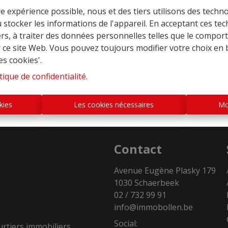
re expérience possible, nous et des tiers utilisons des techno
 stocker les informations de l'appareil. En acceptant ces te
tiers, à traiter des données personnelles telles que le compo
r ce site Web. Vous pouvez toujours modifier votre choix en 
es cookies'.
tique de confidentialité
.
kies
Les cookies nécessaires
Mo
Contact
Avenue Eugène Plasky 179
1030 Schaerbeek
02 / 732 99 91
info@immobollen.be
Social:
urtiers immobiliers,