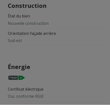
Construction
État du bien
Nouvelle construction
Orientation façade arrière
Sud-est
Énergie
Certificat électrique
Oui, conforme RGIE
PEB