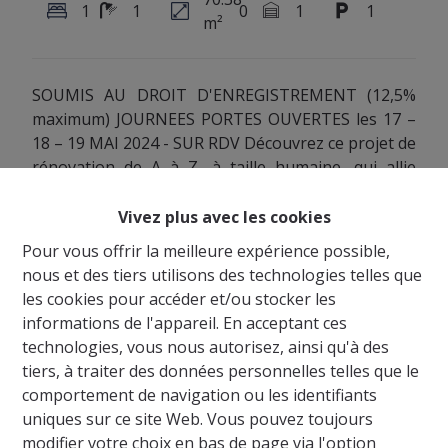
1
1
0
1
1
m²
SOUMIS AU DROIT D'ENREGISTREMENT (12,5%
maximum) JOURNEES PORTES OUVERTES les 17 –
18 – 19 MAI 2024 - SUR RDV Découvrez ce projet de
rénovation de A à Z, à taille humaine, qui allie
qualité, design, et nature, implanté dans un
environnement résidentiel calme et en plein essor.
Vivez plus avec les cookies
La Résidence GAMEDA s'inscrit dans une recherche
Pour vous offrir la meilleure expérience possible,
de modernité et de confort pour ses occupants. A
nous et des tiers utilisons des technologies telles que
proximité des grands axes, de la gare de Jambes, et
les cookies pour accéder et/ou stocker les
à seulement 7 minutes du centre de Namur,
informations de l'appareil. En acceptant ces
l'emplacement de votre futur appartement au
technologies, vous nous autorisez, ainsi qu'à des
cœur de la commune est idéalement situé. Du
tiers, à traiter des données personnelles telles que le
studio au 3 chambres avec jardin, chaque
comportement de navigation ou les identifiants
appartement de la Résidence met à disposition de
uniques sur ce site Web. Vous pouvez toujours
ses occupants, un espace extérieur privatif très
modifier votre choix en bas de page via l'option