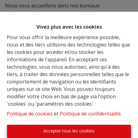
Nous vous accueillons dans nos bureaux:
Place Jamblinne de Meux 17, 1030 Bruxelles
du Lundi au Vendredi, de 9h30 à 13h puis de 14h à 18h,
Vivez plus avec les cookies
ainsi que le Samedi, sur rendez-vous, de 9h30 à 13h.
Pour vous offrir la meilleure expérience possible,
nous et des tiers utilisons des technologies telles que
Au plaisir de vous voir dans notre Agence.
les cookies pour accéder et/ou stocker les
informations de l'appareil. En acceptant ces
technologies, vous nous autorisez, ainsi qu'à des
tiers, à traiter des données personnelles telles que le
comportement de navigation ou les identifiants
uniques sur ce site Web. Vous pouvez toujours
modifier votre choix en bas de page via l'option
'cookies' ou 'paramètres des cookies'.
Politique de cookies
et
Politique de confidentialité
.
Accepter tous les cookies
Autorité de surveillance: