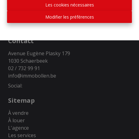
Institut professionnel des courtiers immobiliers,
Les cookies nécessaires
Luxemburgstraat 16B 1000 Bruxelles. Sous
réserve de
les devoirs de l\'agent immobilier
.
Modifier les préférences
Privacy statement
-
Disclaimer
Contact
Avenue Eugène Plasky 179
1030 Schaerbeek
02 / 732 99 91
info@immobollen.be
Social:
Sitemap
À vendre
À louer
L'agence
Les services