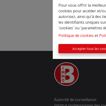
délais les plus courts possi
Pour vous offrir la meilleu
gratuitement dès lors que n
cookies pour accéder et/ou
autorisez, ainsi qu'à des 
les identifiants uniques su
'cookies' ou 'paramètres d
Politique de cookies
et
Poli
Accepter tous les coo
Autorité de surveillance:
Institut professionnel des co