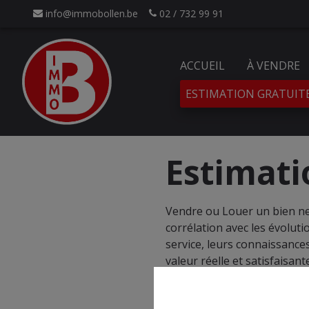
info@immobollen.be
02 / 732 99 91
ACCUEIL
À VENDRE
ESTIMATION GRATUIT
Estimati
Vendre ou Louer un bien ne p
corrélation avec les évolut
service, leurs connaissances
valeur réelle et satisfaisant
Cette étape, primordiale pou
aspects positifs à mettre e