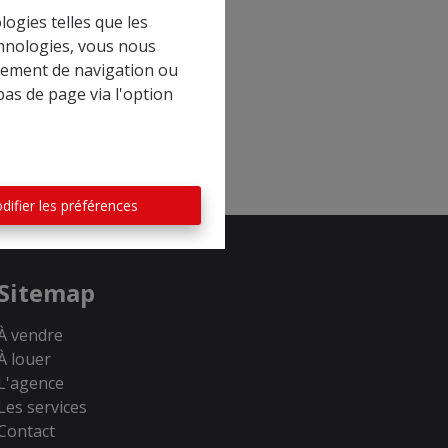
logies telles que les
ou location.
chnologies, vous nous
rtement de navigation ou
bas de page via l'option
difier les préférences
Sitemap
À vendre
À louer
L'agence
Les services
Contact