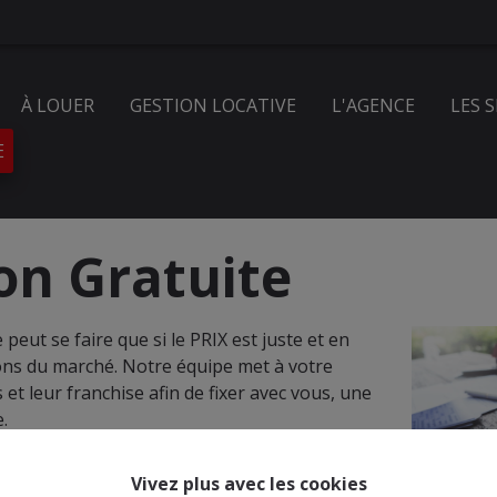
À LOUER
GESTION LOCATIVE
L'AGENCE
LES 
E
on Gratuite
eut se faire que si le PRIX est juste et en
ions du marché. Notre équipe met à votre
 et leur franchise afin de fixer avec vous, une
e.
r nous, permet à l’agent d’identifier les
Vivez plus avec les cookies
n avant pour obtenir une offre sérieuse dans les