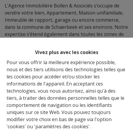
L’Agence Immobilière Bollen & Associés s’occupe de
vendre votre bien, Appartement, Maison unifamiliale,
Immeuble de rapport, garage ou encore commerce,
dans la commune de Schaerbeek et ses environs. Notre
expertise s’étend également dans toutes les zones de
Bruxelles, afin de toujours mieux répondre aux
demandes de nos clients actuels et futurs.
Vivez plus avec les cookies
Trouver un acheteur potentiel ne s’avère pas toujours
Pour vous offrir la meilleure expérience possible,
être facile : Téléphone, Visites, négociations,
nous et des tiers utilisons des technologies telles que
démarches administratives… Notre équipe s’occupe de
les cookies pour accéder et/ou stocker les
vous et de votre confort dans ces démarches
informations de l'appareil. En acceptant ces
importantes, et gère de A à Z, les dossiers entrant dans
technologies, vous nous autorisez, ainsi qu'à des
notre portefeuille.
tiers, à traiter des données personnelles telles que le
comportement de navigation ou les identifiants
uniques sur ce site Web. Vous pouvez toujours
modifier votre choix en bas de page via l'option
'cookies' ou 'paramètres des cookies'.