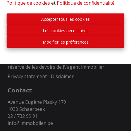
Politique de cookies
et
Politique de confidentialité
.
Accepter tous les cookies
Les cookies nécessaires
Modifier les préférences
Autorité de surveillance:
Institut professionnel des courtiers immobiliers,
Luxemburgstraat 16B 1000 Bruxelles. Sous
réserve de
les devoirs de l\'agent immobilier
.
Privacy statement
-
Disclaimer
Contact
Avenue Eugène Plasky 179
1030 Schaerbeek
02 / 732 99 91
info@immobollen.be