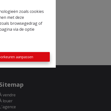
hnologieën zoals cookies
mmen met deze
s zoals browsegedrag of
pagina via de optie
orkeuren aanpassen
Sitemap
À vendre
À louer
L'agence