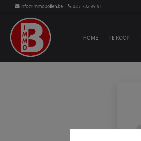
info@immobollen.be
02 / 732 99 91
HOME
TE KOOP