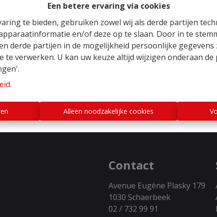
Een betere ervaring via cookies
aring te bieden, gebruiken zowel wij als derde partijen tec
 apparaatinformatie en/of deze op te slaan. Door in te ste
 en derde partijen in de mogelijkheid persoonlijke gegeven
e te verwerken. U kan uw keuze altijd wijzigen onderaan de 
Login
ngen'.
eid
.
ren
Alleen noodzakelijke cookies
Vo
Contact
Avenue Eugène Plasky 179
1030 Schaerbeek
02 / 732 99 91